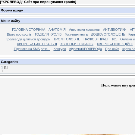
[
"КРОЛЕВОД" Сайт про вирощування кролів
]
Форма входу
Меню сайту
ГОЛОВНА СТОРІНКА
АНАТОМІЯ
Анестезия кроликов
АНТИБІОТИКИ
АП
Відео про кролів
ГОДІВЛЯ КРОЛІВ
Гостевая книга
ДОШКА ОГОЛОШЕНЬ
Карт
Кролеводи діляться досвідом
КРОЛІ ГОЛОВНЕ
НАУКОВІ ПРАЦІ
101
Онлайн и
ХВОРОБИ БАКТЕРІАЛЬНІ
ХВОРОБИ ГРИБКОВІ
ХВОРОБИ ІНФЕКЦІЙНІ
Підписка на SMS розс...
Конкурс
відеочатКРОЛЕВОДа
Про сайт
карта с
Categories
1
[1]
1
Положение внутрен