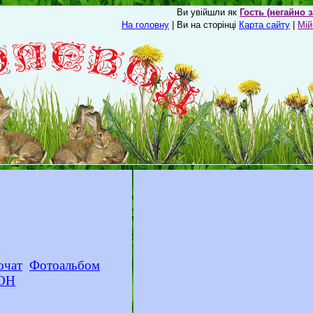
Ви увійшли як
Гость (негайно 
На головну
| Ви на сторінці
Карта сайту
|
Мій
очат
Фотоальбом
ОН