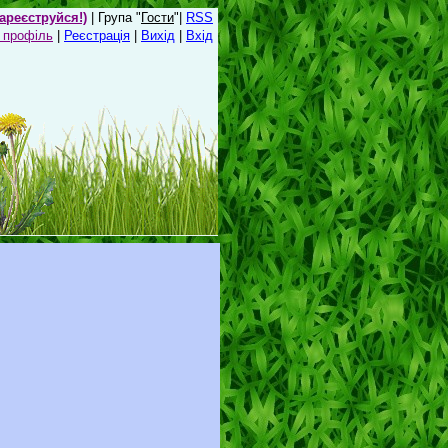
зареєструйся!)
| Група "
Гости
"|
RSS
 профіль
|
Реєстрація
|
Вихід
|
Вхід