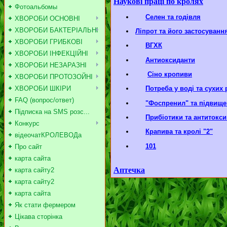
Наукові праці по кролях
Фотоальбомы
Селен та годівля
ХВОРОБИ ОСНОВНІ
ХВОРОБИ БАКТЕРІАЛЬНІ
Ліпрот та його застосуванн
ХВОРОБИ ГРИБКОВІ
ВГХК
ХВОРОБИ ІНФЕКЦІЙНІ
Антиоксиданти
ХВОРОБИ НЕЗАРАЗНІ
Сіно кропиви
ХВОРОБИ ПРОТОЗОЙНІ
ХВОРОБИ ШКІРИ
Потреба у воді та сухих
FAQ (вопрос/ответ)
"Фоспренил" та підвище
Підписка на SMS розс...
Прибіотики та антитокси
Конкурс
Крапива та кролі "2"
відеочатКРОЛЕВОДа
101
Про сайт
карта сайта
Аптечка
карта сайту2
карта сайту2
карта сайта
Як стати фермером
Цікава сторінка