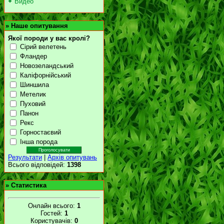
Видео
»
Наше опитування
Якої породи у вас кролі?
Сірий велетень
Фландер
Новозеландський
Каліфорнійський
Шиншила
Метелик
Пуховий
Панон
Рекс
Горностаєвий
Інша порода
Результати
|
Архів опитувань
Всього відповідей:
1398
»
Статистика
Онлайн всього:
1
Гостей:
1
Користувачів:
0