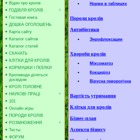
Відео про кролів
Норми в таблицях
ГОДІВЛЯ КРОЛІВ
Гостевая книга
Породи кролів
ДОШКА ОГОЛОШЕНЬ
Антибіотики
Карта сайту
Каталог сайтов
Энрофлоксацин
Каталог статей
СКАЧАТЬ
Хвороби кролів
КЛІТКИ ДЛЯ КРОЛІВ
Міксоматоз
КОРМУШКИ І ПОЇЛКИ
Кокцидіоз
Кролеводи діляться
досвідом
Вірусна геморогічна
КРОЛІ ГОЛОВНЕ
НАУКОВІ ПРАЦІ
Вартість утримання
101
Клітки для кролів
Онлайн игры
ПОРОДИ КРОЛІВ
Бізнес-план
РОЗМНОЖЕННЯ
Аспекти бізнесу
Тесты
ФОРУМ