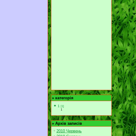
»
категорія
1
[1]
1
»
Архів записів
2010 Червень