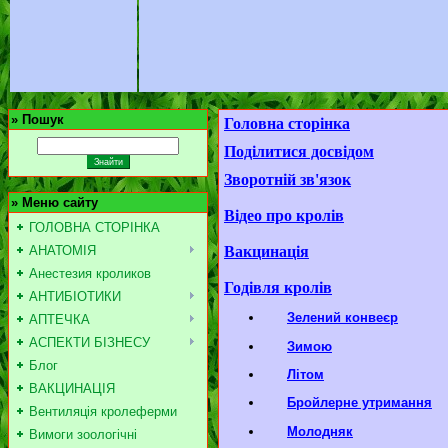
»
Пошук
Головна сторінка
Поділитися досвідом
Зворотній зв'язок
»
Меню сайту
Відео про кролів
ГОЛОВНА СТОРІНКА
АНАТОМІЯ
Вакцинація
Анестезия кроликов
Годівля кролів
АНТИБІОТИКИ
Зелений конвеєр
АПТЕЧКА
АСПЕКТИ БІЗНЕСУ
Зимою
Блог
Літом
ВАКЦИНАЦІЯ
Бройлерне утримання
Вентиляція кролеферми
Молодняк
Вимоги зоологічні