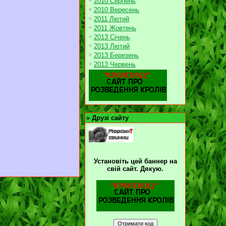
2010 Серпень
2010 Вересень
2011 Лютий
2011 Жовтень
2013 Січень
2013 Лютий
2013 Березень
2013 Червень
»
Друзі сайту
Установіть цей баннер на
свій сайт. Дякую.