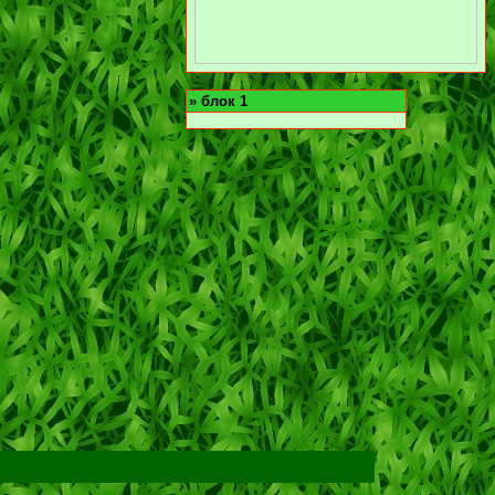
»
блок 1