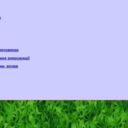
я
 речовинах
ння репродукції
ни, вплив