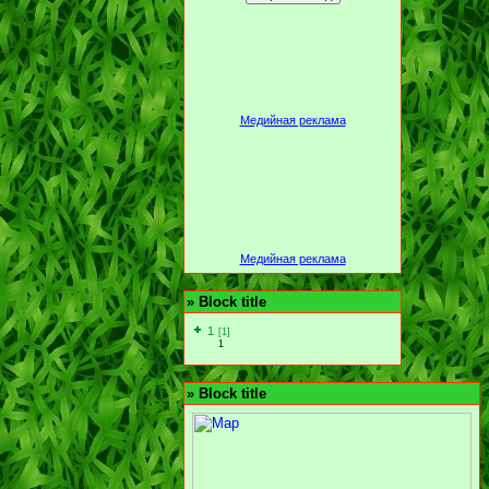
Медийная реклама
Медийная реклама
»
Block title
1
[1]
1
»
Block title