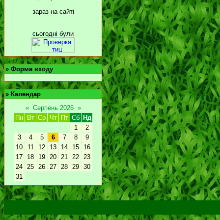
зараз на сайті
сьогодні були
»
Форма входу
»
Календар
«
Серпень 2026
»
Пн
Вт
Ср
Чт
Пт
Сб
Нд
1
2
3
4
5
6
7
8
9
10
11
12
13
14
15
16
17
18
19
20
21
22
23
24
25
26
27
28
29
30
31