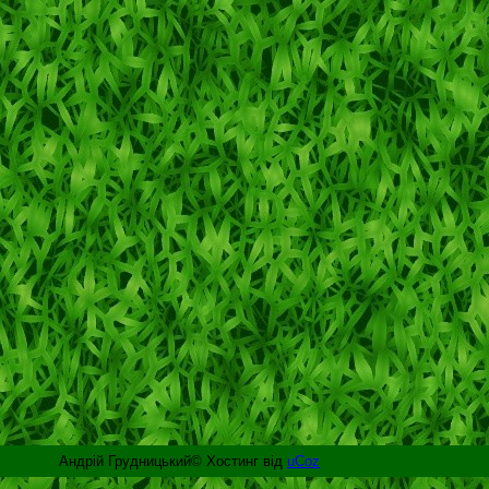
Андрій Грудницький©
Хостинг від
uCoz