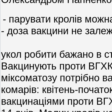
- парувати кролів можна
- доза вакцини не залежи
укол робити бажано в с
Вакцинують проти ВГХК 
міксоматозу потрібно в
комарів: квітень-почато
вакцинаціями проти ВГХ