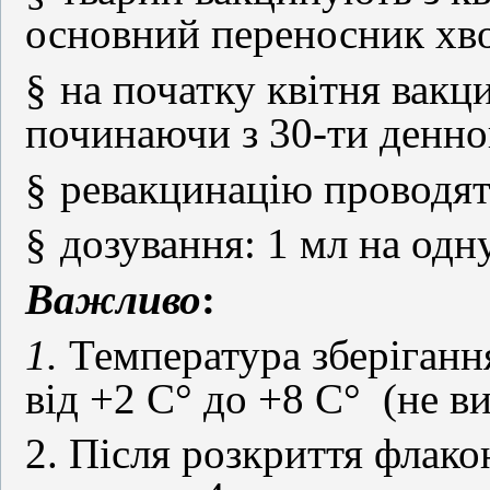
основний переносник хво
§
на початку квітня вакц
починаючи з 30-ти денног
§
ревакцинацію проводя
§
дозування: 1 мл на одну
Важливо
:
1.
Температура зберіганн
від +2 С° до +8 С°
(не в
2. Після розкриття флако