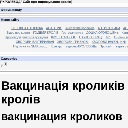
[
"КРОЛЕВОД" Сайт про вирощування кролів
]
Форма входу
Меню сайту
ГОЛОВНА СТОРІНКА
АНАТОМІЯ
Анестезия кроликов
АНТИБІОТИКИ
АП
Відео про кролів
ГОДІВЛЯ КРОЛІВ
Гостевая книга
ДОШКА ОГОЛОШЕНЬ
Карт
Кролеводи діляться досвідом
КРОЛІ ГОЛОВНЕ
НАУКОВІ ПРАЦІ
101
Онлайн и
ХВОРОБИ БАКТЕРІАЛЬНІ
ХВОРОБИ ГРИБКОВІ
ХВОРОБИ ІНФЕКЦІЙНІ
Підписка на SMS розс...
Конкурс
відеочатКРОЛЕВОДа
Про сайт
карта с
Categories
1
[1]
1
Вакцинація кроликів
кролів
вакцинация кроликов