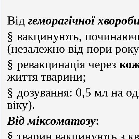
Від
геморагічної хвороб
§
вакцинують, починаючи
(незалежно від пори року
§
ревакцинація через
кож
життя тварини;
§
дозування: 0,5 мл на о
віку).
Від міксоматозу
:
§
тварин вакцинують з кв