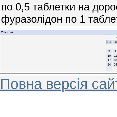
по 0,5 таблетки на доро
фуразолідон по 1 табле
Calendar
Пн
Вт
3
4
10
11
17
18
24
25
31
Повна версія сай