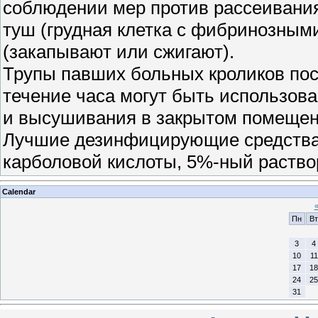
соблюдении мер против рассеивани
туш (грудная клетка с фибринозны
(закапывают или сжигают).
Трупы павших больных кроликов пос
течение часа могут быть использов
и высушивания в закрытом помещени
Лучшие дезинфицирующие средства:
карболовой кислоты, 5%-ный раство
Calendar
Пн
Вт
3
4
10
11
17
18
24
25
31