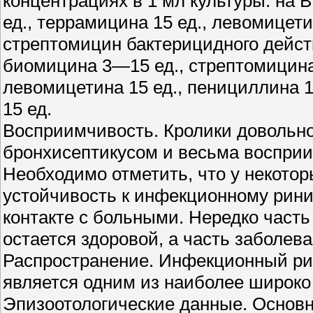
концентрациях в 1 мл культуры: на В.
ед., террамицина 15 ед., левомицет
стрептомицин бактерицидного дейст
биомицина 3—15 ед., стрептомицина
левомицетина 15 ед., пенициллина 
15 ед.
Восприимчивость. Кролики довольн
бронхисептикусом и весьма воспри
Необходимо отметить, что у некото
устойчивость к инфекционному рини
контакте с больными. Нередко часть
остается здоровой, а часть заболева
Распространение. Инфекционный ри
является одним из наиболее широко
Эпизоотологические данные. Основн