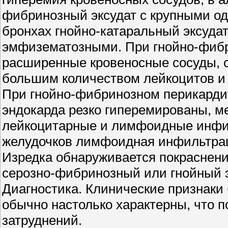
фибринозный эксудат с крупными од
бронхах гнойно-катаральный эксудат
эмфизематозными. При гнойно-фибр
расширенные кровеносные сосуды, 
большим количеством лейкоцитов и 
При гнойно-фибринозном перикарди
эндокарда резко гиперемированы, 
лейкоцитарные и лимфоидные инфил
желудочков лимфоидная инфильтра
Изредка обнаруживается покраснен
серозно-фибринозный или гнойный э
Диагностика. Клинические признаки 
обычно настолько характерны, что п
затруднений.