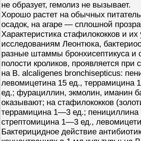
не образует, гемолиз не вызывает.
Хорошо растет на обычных питательн
осадок, на агаре — сплошной прозра
Характеристика стафилококков и их
исследованиям Леонтюка, бактериос
разные штаммы бронхисептикуса и 
полости кроликов, проявляется при 
на В. alcaligenes bronchisepticus: п
левомицетина 15 ед., террамицина 1
ед.; фурациллин, экмолин, иманин б
оказывают; на стафилококков (золоти
террамицина 1—3 ед.; пенициллина 
стрептомицина 1—3 ед., левомицети
Бактерицидное действие антибиоти