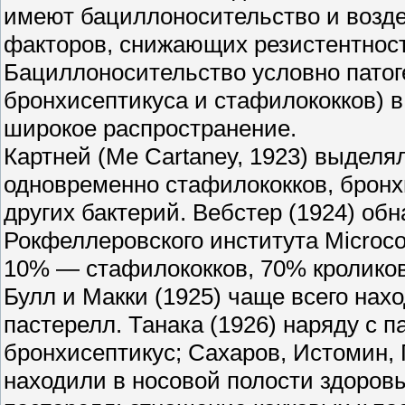
имеют бациллоносительство и возд
факторов, снижающих резистентност
Бациллоносительство условно пато
бронхисептикуса и стафилококков) в
широкое распространение.
Картней (Me Cartaney, 1923) выделя
одновременно стафилококков, бронхи
других бактерий. Вебстер (1924) об
Рокфеллеровского института Microco
10% — стафилококков, 70% кроликов
Булл и Макки (1925) чаще всего нах
пастерелл. Танака (1926) наряду с 
бронхисептикус; Сахаров, Истомин,
находили в носовой полости здоровы