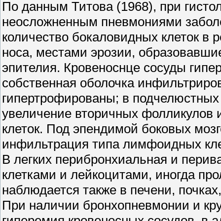
По данным Титова (1968), при гисто
неосложненным пневмониями забол
количество бокаловидных клеток в 
носа, местами эрозии, образовавши
эпителия. Кровеноснце сосуды гипе
собственная оболочка инфильтриро
гипертрофированы; в подчелюстных 
увеличение вторичных фолликулов 
клеток. Под эпендимой боковых мозг
инфильтрация типа лимфоидных кле
В легких перибронхиальная и пери
клетками и лейкоцитами, иногда пр
наблюдается также в печени, почках
При наличии бронхопневмонии и кру
гиперемия кровеносных сосудов, в а