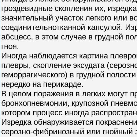
гроздевидные скопления их, изредк
значительный участок легкого или в
соединительнотканной капсулой. И
абсцесс, в этом случае в грудной п
гноя.
Иногда наблюдается картина плевро
плевры, скопление эксудата (серозн
геморрагического) в грудной полост
нередко на перикарде.
В целом поражения в легких могут п
бронхопневмонии, крупозной пневмо
котором процесс иногда распростран
Изредка обнаруживается покраснен
серозно-фибринозный или гнойный э