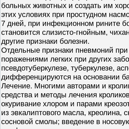
больных животных и создать им хор
этих условиях при простудном насм
7 дней, при инфекционном рините бо
становится слизисто-гнойным, чиха
другие признаки болезни.
Отдельные признаки пневмоний при
поражениями легких при других забо
псевдотуберкулезе, туберкулезе, ас
дифференцируются на основании ба
Лечение. Многими авторами и крол
средства и методы лечения кролико
окуривание хлором и парами креозот
из эвкалиптового масла, креолина, 
сосновой смолы; введение в носовую