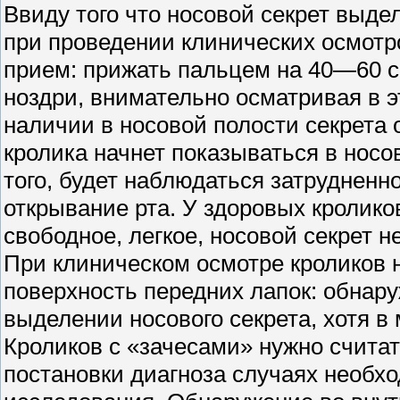
Ввиду того что носовой секрет выде
при проведении клинических осмот
прием: прижать пальцем на 40—60 с
ноздри, внимательно осматривая в э
наличии в носовой полости секрета
кролика начнет показываться в носо
того, будет наблюдаться затрудненн
открывание рта. У здоровых кролико
свободное, легкое, носовой секрет н
При клиническом осмотре кроликов
поверхность передних лапок: обнару
выделении носового секрета, хотя в
Кроликов с «зачесами» нужно счита
постановки диагноза случаях необх