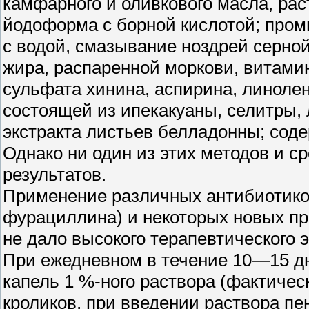
камфарного и оливкового масла, рас
йодоформа с борной кислотой; пром
с водой, смазывание ноздрей серно
жира, распаренной моркови, витамин
сульфата хинина, аспирина, линолен
состоящей из ипекакуаны, селитры, 
экстракта листьев белладонны; содер
Однако ни один из этих методов и с
результатов.
Применение различных антибиотико
фурациллина) и некоторых новых пр
не дало высокого терапевтического 
При ежедневном в течение 10—15 д
капель 1 %-ного раствора (фактиче
кроликов, при введении раствора пе