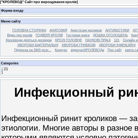
[
"КРОЛЕВОД" Сайт про вирощування кролів
]
Форма входу
Меню сайту
ГОЛОВНА СТОРІНКА
АНАТОМІЯ
Анестезия кроликов
АНТИБІОТИКИ
АП
Відео про кролів
ГОДІВЛЯ КРОЛІВ
Гостевая книга
ДОШКА ОГОЛОШЕНЬ
Карт
Кролеводи діляться досвідом
КРОЛІ ГОЛОВНЕ
НАУКОВІ ПРАЦІ
101
Онлайн и
ХВОРОБИ БАКТЕРІАЛЬНІ
ХВОРОБИ ГРИБКОВІ
ХВОРОБИ ІНФЕКЦІЙНІ
Підписка на SMS розс...
Конкурс
відеочатКРОЛЕВОДа
Про сайт
карта с
Categories
1
[1]
1
Инфекционный рин
Инфекционный ринит кроликов — за
этиологии. Многие авторы в разное 
которыми являются условно патоген