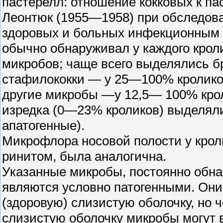
пастерелл: отношение кокковых к пас
Леонтюк (1955—1958) при обследов
здоровых и больных инфекционным 
обычно обнаруживал у каждого крол
микробов; чаще всего выделялись б
стафилококки — у 25—100% кроликов
другие микробы —у 12,5— 100% крол
изредка (0—23% кроликов) выделял
апатогенные).
Микрофлора носовой полости у кро
ринитом, была аналогична.
Указанные микробы, постоянно обна
являются условно патогенными. Они
(здоровую) слизистую оболочку, но
слизистую оболочку микробы могут в