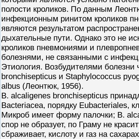
полости кроликов. По данным Леон
инфекционным ринитом кроликов п
являются результатом распростран
дыхательные пути. Однако это не и
кроликов пневмониями и плевропне
болезнями, не связанными с инфек
Этиология. Возбудителями болезни ч
bronchisepticus и Staphylococcus py
albus (Леонтюк, 1956).
В. alcaligenes bronchisepticus прина
Bacteriacea, порядку Eubacteriales, к
Микроб имеет форму палочки; В. alca
спор не образует, по Граму не краси
сбраживает, кислоту и газ на сахара