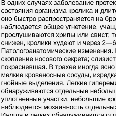
В одних случаях заболевание протек
состояния организма кролика и длитс
оно быстро распространяется на бро
наблюдается общее угнетение, учаще
прослушиваются хрипы или свист; т
снижен, кролики худеют и через 2—6
Патологоанатомические изменения. 
скопление носового секрета; слизис
покрасневшая. В трахее иногда ясн
мелкие кровеносные сосуды, изредк
гнойные выделения. Легкие гипереми
обнаруживаются отдельные небольш
уплотненные участки, небольшие кро
наблюдается мозаичность отдельных
Иногда в легких обнаруживаются о