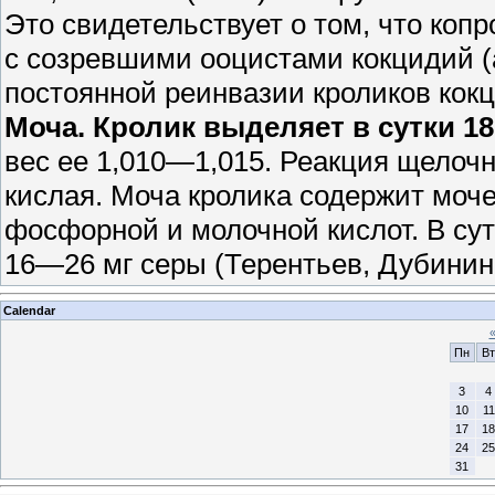
Это свидетельствует о том, что ко
с созревшими ооцистами кокцидий (а
постоянной реинвазии кроликов кок
Моча. Кролик выделяет в сутки 1
вес ее 1,010—1,015. Реакция щелочн
кислая. Моча кролика содержит моче
фосфорной и молочной кислот. В сут
16—26 мг серы (Терентьев, Дубинин 
Calendar
Пн
Вт
3
4
10
11
17
18
24
25
31