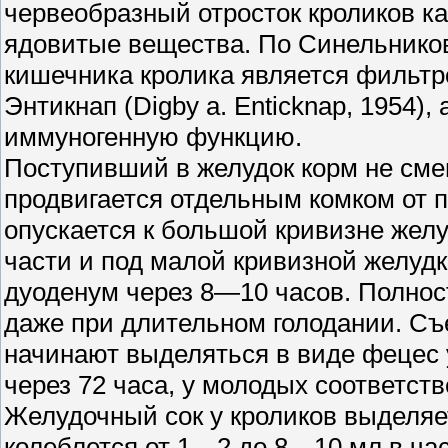
червеобразный отросток кроликов к
ядовитые вещества. По Синельников
кишечника кролика является фильт
Энтикнап (Digby a. Enticknap, 1954)
иммуногенную функцию.
Поступивший в желудок корм не сме
продвигается отдельным комком от п
опускается к большой кривизне желу
части и под малой кривизной желудка
дуоденум через 8—10 часов. Полнос
даже при длительном голодании. Съе
начинают выделяться в виде фецес 
через 72 часа, у молодых соответств
Желудочный сок у кроликов выделяе
колеблется от 1—2 до 8—10 мл в час