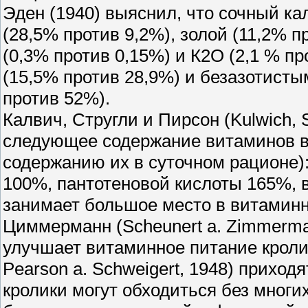
Эден (1940) выяснил, что сочный ка
(28,5% против 9,2%), золой (11,2% 
(0,3% против 0,15%) и К2О (2,1 % пр
(15,5% против 28,9%) и безазотист
против 52%).
Калвич, Стругли и Пирсон (Kulwich, S
следующее содержание витаминов в 
содержанию их в суточном рационе)
100%, пантотеновой кислоты 165%, в
занимает большое место в витаминн
Циммерманн (Scheunert a. Zimmerma
улучшает витаминное питание кролик
Pearson a. Schweigert, 1948) приход
кролики могут обходиться без многи