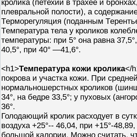
кролика (петехии в трахее и бронхах
плевральной полости), а содержание 1
Терморегуляция (поданным Терентье
Температура тела у кроликов колебл
температуры: при 5° она равна 37,5°
40,5°, при 40° —41,6°.
<h1>
Температура кожи кролика
</h
покрова и участка кожи. При средне
нормальношерстных кроликов (шинши
34°, на бедре 33,5°; у пуховых (ангор
36°.
Голодающий кролик расходует в сутк
воздуха +25°-- 46,04, при +15°-48,89
большой калории. Можно считать, чт