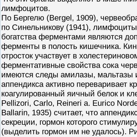
лимфоцитов.
По Бергелю (Bergel, 1909), червеобр
по Синельникову (1941), лимфоциты
богатства ферментами являются д
ферменты в полость кишечника. Кине
отросток участвует в холестериновом
ферментативные свойства сока черв
имеются следы амилазы, мальтазы и 
аппендикса активно переваривает к
коагулированный яичный белок и клет
Pellizori, Carlo, Reineri a. Eurico Nord
Ballarin, 1935) считает, что аппенди
секреции, гормон которого стимули
(выделить гормон им не удалось). Ри