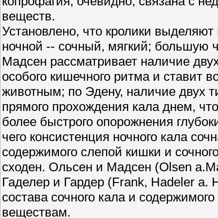
копрофагия, очевидно, связана с н
веществ.
Установлено, что кролики выделяют к
ночной -- сочный, мягкий; большую 
Мадсен рассматривает наличие двух 
особого кишечного ритма и ставит в
животным; по Эдену, наличие двух т
прямого прохождения кала днем, что
более быстрого опорожнения глубок
чего консистенция ночного кала со
содержимого слепой кишки и сочного
сходен. Ольсен и Мадсен (Olsen a.Ma
Гаделер и Гардер (Frank, Hadeler a.
состава сочного кала и содержимого
веществам.