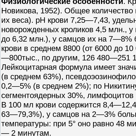
Физиологические особенности
. К
Новикова, 1952). Общее количество 
их веса). рН крови 7,25—7,43, удель
новорожденных кроликов 4,5 млн., у 
до 6,32 млн.), у самцов их на 7—8% 
крови в среднем 8800 (от 6000 до 10
—800тыс., по другим, 126 480—251 14
Лейкоцитарная формула имеет зна
(в среднем 63%), псевдоэозинофил
0,2—5% (в среднем 2%); по Никитин
сегментоядерных 30%, лимфоцитов 
В 100 мл крови содержится 8,4—12,4
63—79,3%), у самцов на 2—3% больш
температуры: при 5° оно равно 48 м
— 2 минутам.