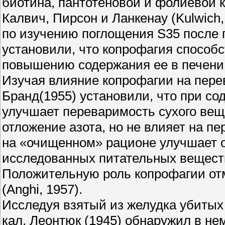
биотина, пантотеновой и фолиевой к
Калвич, Пирсон и Ланкенау (Kulwich,
по изучению поглощения S35 после 
установили, что копрофагия способ
повышению содержания ее в печени, 
Изучая влияние копрофагии на пере
Бранд(1955) установили, что при с
улучшает переваримость сухого вещ
отложение азота, но не влияет на п
на «очищенном» рационе улучшает о
исследованных питательных вещест
Положительную роль копрофагии отм
(Anghi, 1957).
Исследуя взятый из желудка убитых к
кал, Леонтюк (1945) обнаружил в не