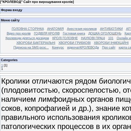
[
"КРОЛЕВОД" Сайт про вирощування кролів
]
Форма входу
Меню сайту
ГОЛОВНА СТОРІНКА
АНАТОМІЯ
Анестезия кроликов
АНТИБІОТИКИ
АП
Відео про кролів
ГОДІВЛЯ КРОЛІВ
Гостевая книга
ДОШКА ОГОЛОШЕНЬ
Карт
Кролеводи діляться досвідом
КРОЛІ ГОЛОВНЕ
НАУКОВІ ПРАЦІ
101
Онлайн и
ХВОРОБИ БАКТЕРІАЛЬНІ
ХВОРОБИ ГРИБКОВІ
ХВОРОБИ ІНФЕКЦІЙНІ
Підписка на SMS розс...
Конкурс
відеочатКРОЛЕВОДа
Про сайт
карта с
Categories
1
[1]
1
Кролики отличаются рядом биологич
(плодовитостью, скороспелостью, от
наличием лимфоидных органов пищ
соков, копрофагией и др.), знание 
правильного использования кролико
патологических процессов в их орга