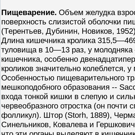
Пищеварение.
Объем желудка взро
поверхность слизистой оболочки пи
(Терентьев, Дубинин, Новиков, 1952)
Длина кишечника кролика 315,5—469
туловища в 10—13 раз, у молодняка 
кишечника, особенно двенадцатиперс
кроликов значительно колеблется, у
Особенностью пищеварительного тра
мешкоподобного образования -- Sacc
входа тонкой кишки в слепую и силь
червеобразного отростка (он почти 
фолликул). Штор (Storh, 1889), Черм
Синельников, Ковалева и Гершкович 
что эти органы выделяют в кишечник