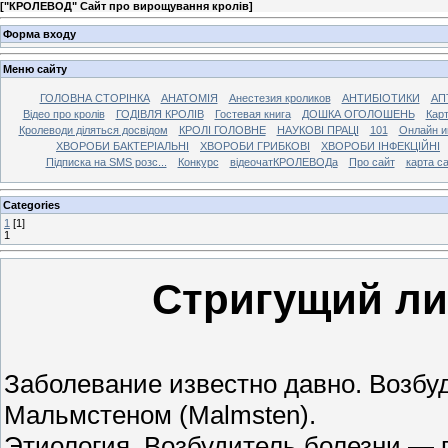
[
"КРОЛЕВОД" Сайт про вирощування кролів
]
Форма входу
Меню сайту
ГОЛОВНА СТОРІНКА
АНАТОМІЯ
Анестезия кроликов
АНТИБІОТИКИ
АП
Відео про кролів
ГОДІВЛЯ КРОЛІВ
Гостевая книга
ДОШКА ОГОЛОШЕНЬ
Карт
Кролеводи діляться досвідом
КРОЛІ ГОЛОВНЕ
НАУКОВІ ПРАЦІ
101
Онлайн и
ХВОРОБИ БАКТЕРІАЛЬНІ
ХВОРОБИ ГРИБКОВІ
ХВОРОБИ ІНФЕКЦІЙНІ
Підписка на SMS розс...
Конкурс
відеочатКРОЛЕВОДа
Про сайт
карта с
Categories
1
[1]
1
Стригущий ли
Заболевание известно давно. Возбуди
Мальмстеном (Malmsten).
Этиология. Возбудитель болезни — гр