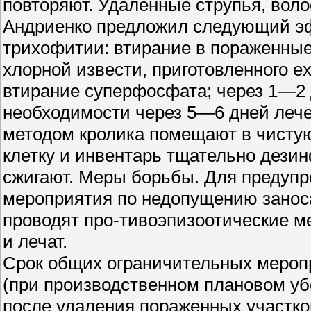
повторяют. Удаленные струпья, вол
Андриенко предложил следующий э
трихофитии: втирание в пораженные 
хлорной извести, приготовленного e
втирание суперфосфата; через 1—2
необходимости через 5—6 дней леч
методом кролика помещают в чистую
клетку и инвентарь тщательно дезин
сжигают. Меры борьбы. Для предуп
мероприятия по недопущению занос
проводят про-тивоэпизоотические м
и лечат.
Срок общих ограничительных меропр
(при производственном плановом уб
после удаления пораженных участк