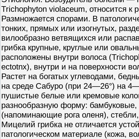
Trichophyton violaceum, относится к р
Размножается спорами. В патологич
тонких, прямых или изогнутых, разд
вилообразно ветвящихся или распа
грибка крупные, круглые или овальн
расположены внутри волоса (Trichophy
ectotnx), внутри и на поверхности вол
Растет на богатых углеводами, бедн
на среде Сабуро (при 24—26°) на 4—
пушистые белые или кремовые колон
разнообразную форму: бамбуковые,
(напоминающие рога оленя), стебли,
Мицелий грибка не отличается усто
патологическом материале (кожа, в